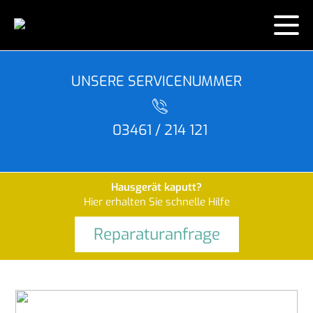
ANFAHRT
UNSERE SERVICENUMMER
HAUSGERÄTE
03461 / 214 121
ÜBER UNS
Marken
KÜCHEN
Wissenswert
Hausgerät kaputt?
Hier erhalten Sie schnelle Hilfe
Energie Sparen
Reparaturanfrage
Wo kaufen?
Top Lieferservice